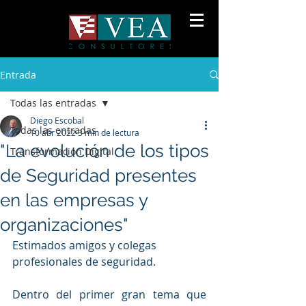
Entrada
Todas las entradas
Diego Escobal
Todas las entradas
10 abr 2022
3 min de lectura
"La evolución de los tipos
Transformación Digital
de Seguridad presentes
en las empresas y
organizaciones"
Estimados amigos y colegas 
profesionales de seguridad. 
Dentro del primer gran tema que 