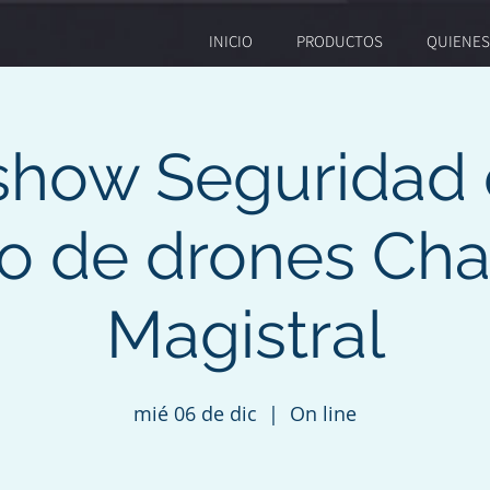
INICIO
PRODUCTOS
QUIENE
how Seguridad 
o de drones Cha
Magistral
mié 06 de dic
  |  
On line