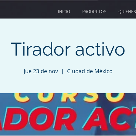
INICIO
PRODUCTOS
QUIENE
Tirador activo
jue 23 de nov
  |  
Ciudad de México