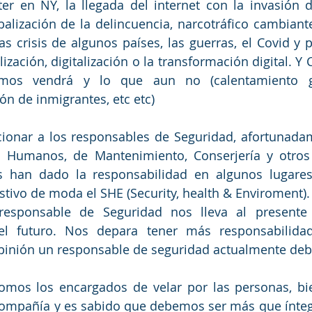
er en NY, la llegada del internet con la invasión d
balización de la delincuencia, narcotráfico cambiante,
las crisis de algunos países, las guerras, el Covid y 
lización, digitalización o la transformación digital. 
os vendrá y lo que aun no (calentamiento glo
ón de inmigrantes, etc etc) 
ionar a los responsables de Seguridad, afortunada
s Humanos, de Mantenimiento, Conserjería y otros 
 han dado la responsabilidad en algunos lugares
estivo de moda el SHE (Security, health & Enviroment).
responsable de Seguridad nos lleva al presente
l futuro. Nos depara tener más responsabilidad
pinión un responsable de seguridad actualmente deb
somos los encargados de velar por las personas, bie
compañía y es sabido que debemos ser más que ínteg