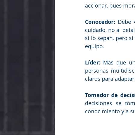
accionar, pues mor
Conocedor:
 Debe d
cuidado, no al deta
sí lo sepan, pero s
equipo.
Líder:
 Mas que un 
personas multidisci
claros para adaptars
Tomador de decis
decisiones se to
conocimiento y a su