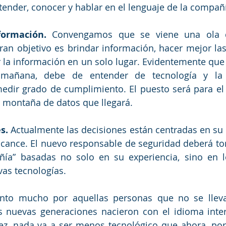
ender, conocer y hablar en el lenguaje de la compañí
ormación.
 Convengamos que se viene una ola de
ran objetivo es brindar información, hacer mejor las 
r la información en un solo lugar. Evidentemente que 
mañana, debe de entender de tecnología y la 
edir grado de cumplimiento. El puesto será para el 
a montaña de datos que llegará. 
s.
 Actualmente las decisiones están centradas en su 
lcance. El nuevo responsable de seguridad deberá to
ía” basadas no solo en su experiencia, sino en lo
as tecnologías.
nto mucho por aquellas personas que no se lleva
as nuevas generaciones nacieron con el idioma inter
vez, nada va a ser menos tecnológico que ahora, por