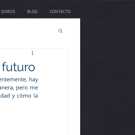
S SOMOS
BLOG
CONTACTO
 futuro
entemente, hay 
nera, pero me 
idad y cómo la 