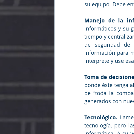
su equipo. Debe ent
Manejo de la inf
informáticos y su g
tiempo y centraliza
de seguridad de 
información para m
interprete y use es
Toma de decisione
donde éste tenga a
de “toda la compañ
generados con nuev
Tecnológico.
 Lame
tecnología, pero l
informática. A su 