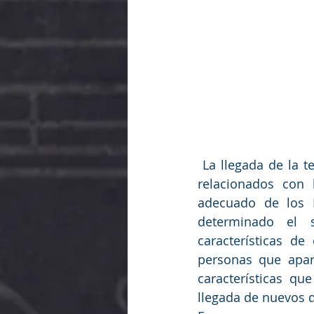
 La llegada de la tecnología, de los nuevos sistemas de seguridad, de nuevos riesgos 
relacionados con 
adecuado de los R
determinado el 
características de
personas que apart
características q
llegada de nuevos d